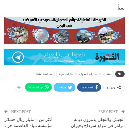
سبأ
سنحان
طيران العدوان
غارات جوية
محافظة صنعاء
WhatsApp
Twitter
Facebook
Share
NEXT POST
PREV POST
الجيش واللجان يدمرون دبابة
أكثر من 2 مليار ريال خسائر
إبرامز في موقع سرداح بجيزان
مؤسسة مياه العاصمة جراء