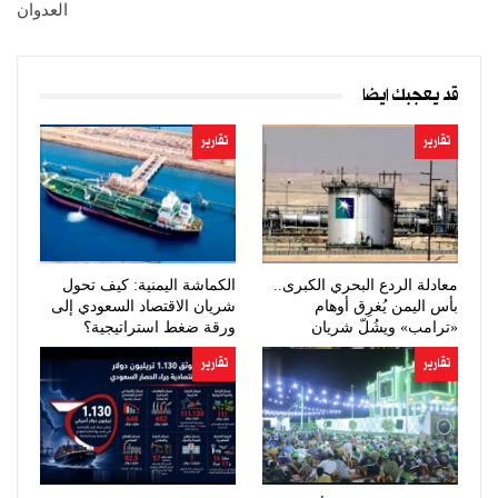
العدوان
قد يعجبك ايضا
تقارير
تقارير
معادلة الردع البحري الكبرى..
الكماشة اليمنية: كيف تحول
بأس اليمن يُغرِق أوهام
شريان الاقتصاد السعودي إلى
«ترامب» ويشُلّ شريان
ورقة ضغط استراتيجية؟
النفط…
تقارير
تقارير