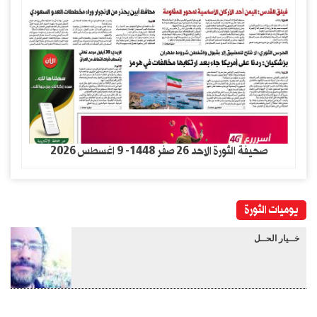
صحيفة الثورة الاحد 26 صفر 1448- 9 اغسطس 2026
يوميات الثورة
خــيار الحــل