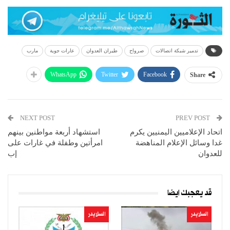
تدمير شبكة اتصالات
صرواح
طيران العدوان
عارات جوية
مارب
WhatsApp
Twitter
Facebook
Share
NEXT POST
PREV POST
اتحاد الإعلاميين اليمنيين يكرم
استشهاد أربعة مواطنين بينهم
غدا وسائل الإعلام المناهضة
امرأتين وطفلة في غارات على
للعدوان
إب
قد يعجبك ايضا
السلايدر
السلايدر