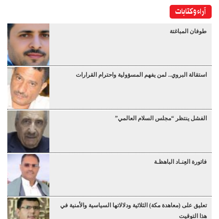
آراء وكتابات
طوفان المباغتة
استقالة البروي.. لمن يفهم المسؤولية واحترام القرارات
الفشل ينتظر “مجلس السلام العالمي”
فاتورة العِنـاد الباهظـة
تعليق على (معاهدة مكة) الثلاثية ودلالاتها السياسية والأمنية في
هذا التوقيت