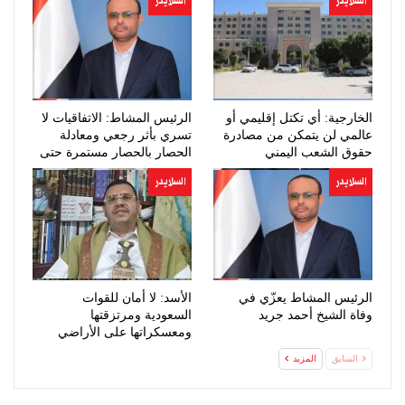
السلايدر
السلايدر
الخارجية: أي تكتل إقليمي أو
الرئيس المشاط: الاتفاقيات لا
عالمي لن يتمكن من مصادرة
تسري بأثر رجعي ومعادلة
حقوق الشعب اليمني
الحصار بالحصار مستمرة حتى
المشروعة
تحقق…
السلايدر
السلايدر
الرئيس المشاط يعزّي في
الأسد: لا أمان للقوات
وفاة الشيخ أحمد جريد
السعودية ومرتزقتها
ومعسكراتها على الأراضي
اليمنية
السابق
المزيد