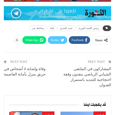
رئيس اللجنة الثورية
عيده الجندي
لقاء
محافظ تعز
WhatsApp
Twitter
Facebook
Share
NEXT POST
PREV POST
المشاركون في الملتقى
وفاة وإصابة 4 أشخاص في
الشبابي الرياضي ينفذون وقفة
حريق منزل بأمانة العاصمة
احتجاجية للتنديد باستمرار
العدوان
قد يعجبك ايضا