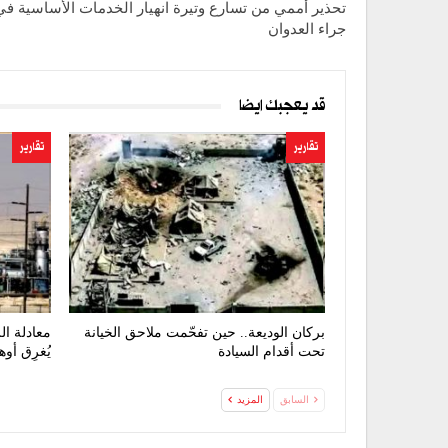
تحذير أممي من تسارع وتيرة انهيار الخدمات الأساسية في
جراء العدوان
قد يعجبك ايضا
تقارير
تقارير
بركان الوديعة.. حين تفحّمت ملاحق الخيانة
معادلة ال
تحت أقدام السيادة
يُغرِق أو
السابق
المزيد