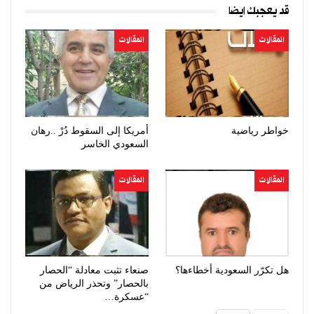
قد يعجبك ايضا
المقالات
المقالات
خواطر رياضية
أمريكا إلى السقوط دُرْ ..رهان
السعودي الخاسر
المقالات
المقالات
هل تكرّر السعودية أخطاءها؟
صنعاء تثبت معادلة “الحصار
بالحصار” وتحذر الرياض من
“عسكرة…