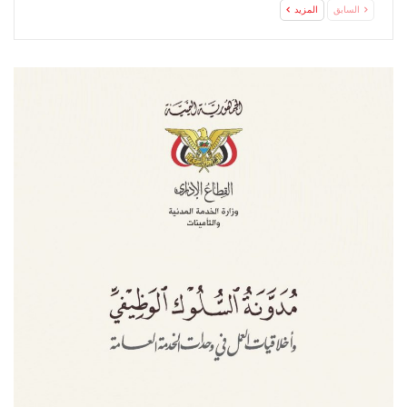
“صحن…
السابق
المزيد