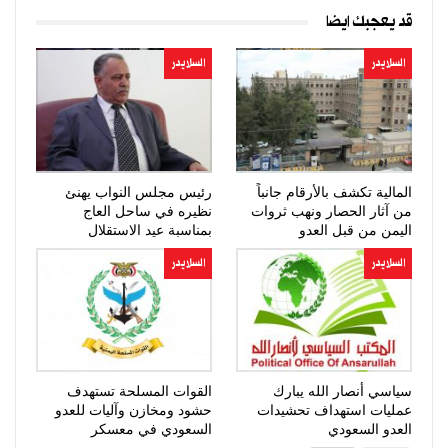
قد يعجبك ايضا
السلايدر
السلايدر
المالية تكشف بالأرقام جانباً
رئيس مجلس النواب يهنئ
من آثار الحصار ونهب ثروات
نظيره في ساحل العاج
اليمن من قبل العدو
بمناسبة عيد الاستقلال
السعودي…
السلايدر
السلايدر
سياسي أنصار الله يبارك
القوات المسلحة تستهدف
عمليات استهداف تحشيدات
حشود ومخازن وآليات للعدو
العدو السعودي
السعودي في معسكر