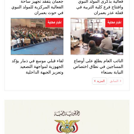
فعالية بذكرى المولد النبوي
جعمان يتفقد تجهيز ساحة
وافتتاح فرع كلية التربية في
الفعالية المركزية للمولد النبوي
قفلة عذر بعمران
في حوث بعمران
اخبار محلية
اخبار محلية
النائب العام يطلع على أوضاع
لقاء قبلي موسع في ذمار يؤكد
المساجين في نطاق اختصاص
الجهوزية لمواجهة التصعيد
النيابة بصنعاء
وتعزيز الجبهة الداخلية
السابق
المزيد