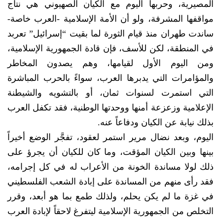
المصيرية، وحربها اليوم مع الكيان الصهيوني هي نتاج
مواقفها المشرفة، ولو أن الأمة الإسلامية -العرب خاصة-
ساندت طهران منذ قيام الثورة لما بقيت “إسرائيل” تعربد
في المنطقة، لكن للأسف، فإن قادة الجمهورية الإسلامية،
ومن اليوم الأول لقيامها، وهم يصدون المخاطر
والمؤامرات التي يدبرها العرب، سواءً بالحرب المباشرة
التي استمرت لسنوات ثمان، أو بالتشويه والشيطنة
الإعلامية وزعزعة أمنها ووحدتها الوطنية، فقد تكفل العرب
بذلك نيابة عن الكيان ودفاعاً عنه.
اليوم، وبعد نضال مرير استمر لعقود، تفجَّر الوضع أخيراً
بينها وبين الكيان المؤقت، وما كان للكيان أن يجرؤ على
ذلك لولا مساندة الخونة من الأعراب له في كل إجرامه،
فقد رأى منهم من المساندة على إبادة الشعب الفلسطيني
في غزة ما لم يكن يحلم، ولذلك طمع بما هو أبعد، وقرر
التخلص من الجمهورية الإسلامية ليتفرغ لاحقاً لإبادة العرب