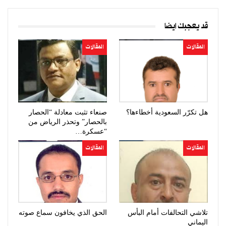
قد يعجبك ايضا
المقالات
المقالات
هل تكرّر السعودية أخطاءها؟
صنعاء تثبت معادلة “الحصار
بالحصار” وتحذر الرياض من
“عسكرة…
المقالات
المقالات
تلاشي التحالفات أمام البأس
الحق الذي يخافون سماع صوته
اليماني