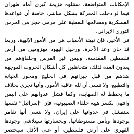
الإمكانات المتواضعة، ستتلوه هزيمة كبرى أمام طهران
فيما لو دخلت المعركة بشكل مباشر، خاصة أن قواعدها
العسكرية ومصالحها النفطية على مرمى حجر من الحرس
الثوري الإيراني.
في الأخير، فإن تهيئة الأسباب هي من الأمور الإلهية، وربما
قد حان وعد الآخرة، ورحيل اليهود مهزومين من أرض
فلسطين المقدسة، وليس غير الفرس وحلفاؤهم من
يعدون العدة لذلك، متجاهلين كل أشكال الحروب الموجهة
ضدهم من قبل جيرانهم في الخليج ومحور الخيانة
والتطبيع، ولا ننسى أن لله عاقبة الأمور، وأنها تجري بخلاف
ما يخطط له الصهاينة، وكما فشل عدوانهم على اليمن
وانتهى بكسر هيبة حلفاء الصهيونية، فإن “إسرائيل” نفسها
ستفشل في عدوانها على إيران، ولا ننسى أنها تقامر
بوجودها وبأمن مستوطناتها، وبخسارتها سيتلاشى وجودها
القهري على أرض فلسطين، أو على الأقل سيختصر