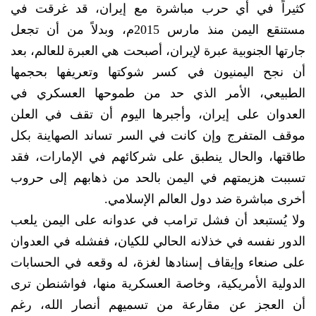
كثيراً في أي حرب مباشرة مع إيران، قد غرقت في
مستنقع اليمن منذ مارس 2015م، وبدلاً من أن تجعل
جارتها الجنوبية عبرة لإيران، أصبحت هي العبرة للعالم، بعد
أن نجح اليمنيون في كسر شوكتها وتعريفها بحجمها
الطبيعي، الأمر الذي حد من طموحها العسكري في
العدوان على إيران، وأجبرها اليوم أن تقف في العلن
موقف المتفرج وإن كانت في السر تساند الصهاينة بكل
طاقتها، والحال ينطبق على شركائهم في الإمارات، فقد
تسببت هزيمتهم في اليمن بالحد من ذهابهم إلى حروب
أخرى مباشرة ضد دول العالم الإسلامي.
ولا يُستبعد أن فشل ترامب في عدوانه على اليمن يلعب
الدور نفسه في خذلانه الحالي للكيان، ففشله في العدوان
على صنعاء وإيقاف إسنادها لغزة، له وقعه في الحسابات
الدولية الأمريكية، وخاصة العسكرية منها، فواشنطن ترى
أن العجز عن مقارعة من تسميهم أنصار الله، رغم