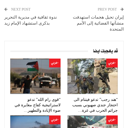
NEXT POST
PREV POST
إيران تحيل هجمات استهدفت
ندوة ثقافية في مديرية التحرير
منشآتها الفضائية إلى الأمم
بذكرى استشهاد الإمام زيد
المتحدة
قد يعجبك ايضا
-عربي
-عربي
“هند رجب” تدعو فيتنام الى
“قوى رام الله” تدعو
احتجاز جندي صهيوني بسبب
لاستراتيجية كفاح مغايرة في
جرائم الحرب في غزة…
ضوء الإبادة والتطهير…
-عربي
-عربي