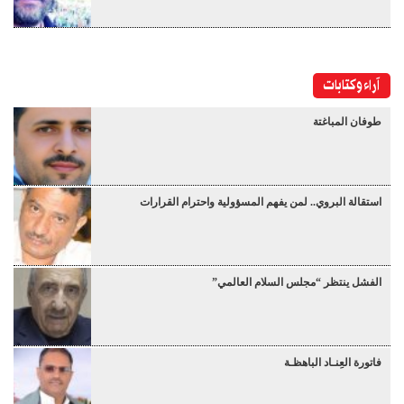
آراء وكتابات
طوفان المباغتة
استقالة البروي.. لمن يفهم المسؤولية واحترام القرارات
الفشل ينتظر “مجلس السلام العالمي”
فاتورة العِنـاد الباهظـة