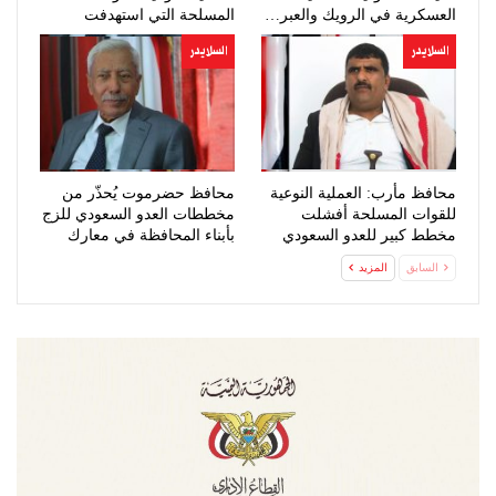
العسكرية في الرويك والعبر…
المسلحة التي استهدفت
تحشيدات…
السلايدر
السلايدر
محافظ مأرب: العملية النوعية
محافظ حضرموت يُحذّر من
للقوات المسلحة أفشلت
مخططات العدو السعودي للزج
مخطط كبير للعدو السعودي
بأبناء المحافظة في معارك
عبثية
السابق
المزيد