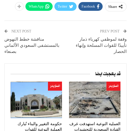
WhatsApp
Twitter
Facebook
Share
NEXT POST
PREV POST
وقفة لموظفي كهرباء ذمار
مناقشة خطط النهوض
تأييدًا للقوات المسلحة وإنهاء
بالمستشفى السعودي الألماني
الحصار
بصنعاء
قد يعجبك ايضا
السلايدر
السلايدر
العملية النوعية استهدفت غرف
حكومة التغيير والبناء تُبارك
القيادة السعودية للتحشيدات
العملية النوعية للقوات