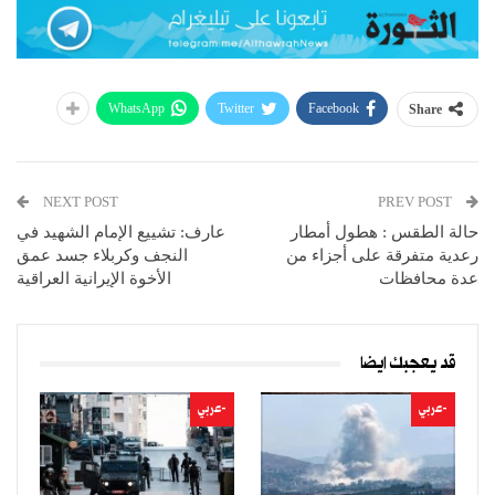
WhatsApp
Twitter
Facebook
Share
NEXT POST
PREV POST
حالة الطقس : هطول أمطار
عارف: تشييع الإمام الشهيد في
رعدية متفرقة على أجزاء من
النجف وكربلاء جسد عمق
عدة محافظات
الأخوة الإيرانية العراقية
قد يعجبك ايضا
-عربي
-عربي