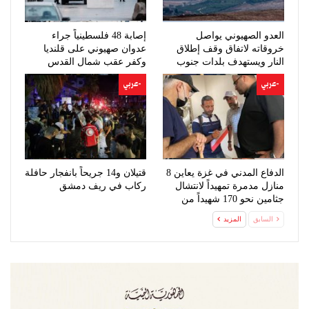
العدو الصهيوني يواصل
إصابة 48 فلسطينياً جراء
خروقاته لاتفاق وقف إطلاق
عدوان صهيوني على قلنديا
النار ويستهدف بلدات جنوب
وكفر عقب شمال القدس
لبنان
-عربي
-عربي
الدفاع المدني في غزة يعاين 8
قتيلان و14 جريحاً بانفجار حافلة
منازل مدمرة تمهيداً لانتشال
ركاب في ريف دمشق
جثامين نحو 170 شهيداً من
تحت…
السابق
المزيد