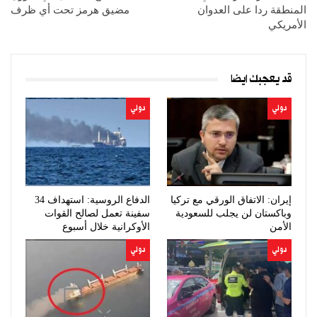
المنطقة ردا على العدوان
مضيق هرمز تحت أي ظرف
الأمريكي
قد يعجبك ايضا
دولي
دولي
إيران: الاتفاق الورقي مع تركيا
الدفاع الروسية: استهداف 34
وباكستان لن يجلب للسعودية
سفينة تعمل لصالح القوات
الأمن
الأوكرانية خلال أسبوع
دولي
دولي