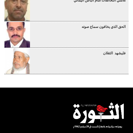
تلاشي التحالفات أمام البأس اليماني
الحق الذي يخافون سماع صوته
فليشهد الثقلان