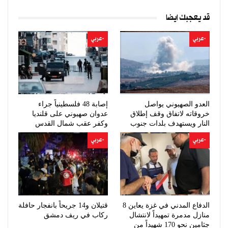
قد يعجبك ايضا
-عربي
-عربي
العدو الصهيوني يواصل
إصابة 48 فلسطينياً جراء
خروقاته لاتفاق وقف إطلاق
عدوان صهيوني على قلنديا
النار ويستهدف بلدات جنوب
وكفر عقب شمال القدس
لبنان
-عربي
-عربي
الدفاع المدني في غزة يعاين 8
قتيلان و14 جريحاً بانفجار حافلة
منازل مدمرة تمهيداً لانتشال
ركاب في ريف دمشق
جثامين نحو 170 شهيداً من