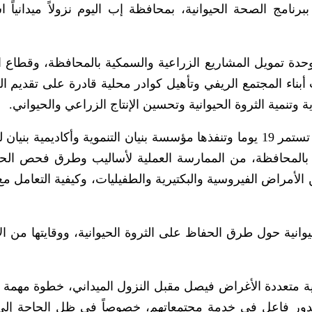
برنامج الصحة الحيوانية، بمحافظة إب اليوم نزولاً ميدانياً 
وحدة تمويل المشاريع الزراعية والسمكية بالمحافظة، وقطاع ا
 أبناء المجتمع الريفي وتأهيل كوادر محلية قادرة على تقديم ا
وتنمية الثروة الحيوانية وتحسين الإنتاج الزراعي والحيواني.
كما هدف إلى تمكين 36 متدرباً، في الدورة التي تستمر 19 يوما وتنفذها مؤسسة بنيان التنموية وأكاديمية 
ئة بالمحافظة، من الممارسة العملية لأساليب وطرق فحص الحي
لأمراض الفيروسية والبكتيرية والطفيليات، وكيفية التعامل مع
وانية حول طرق الحفاظ على الثروة الحيوانية، ووقايتها من ا
ية متعددة الأغراض فيصل مقبل النزول الميداني، خطوة مهمة ف
ام بدور فاعل في خدمة مجتمعاتهم، خصوصاً في ظل الحاجة إلى