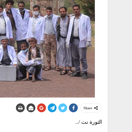
Share
الثورة نت /..