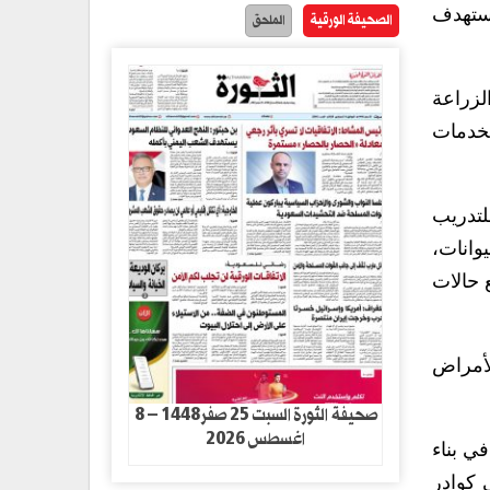
استهدف
الصحيفة الورقية
الملحق
لزراعة
لخدمات
بنيان للتدريب
وانات،
 حالات
لأمراض
صحيفة الثورة السبت 25 صفر1448 – 8
اغسطس 2026
ي بناء
 كوادر