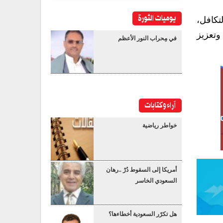
يوميات الثورة
تكافل،
وتعزيز
في مِحراب النور الأعظم
آراء وكتابات
خواطر رياضية
أمريكا إلى السقوط دُرْ ..رهان
السعودي الخاسر
هل تكرّر السعودية أخطاءها؟