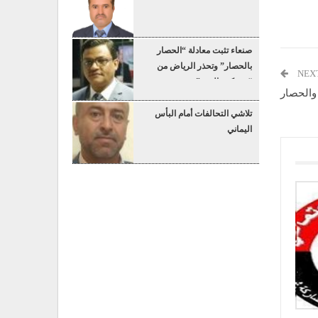
صنعاء تثبت معادلة “الحصار
بالحصار” وتحذر الرياض من
NEX
“عسكرة البحر”
 والحصار
تلاشي التحالفات أمام البأس
اليماني