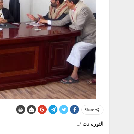
Share
الثورة نت /..