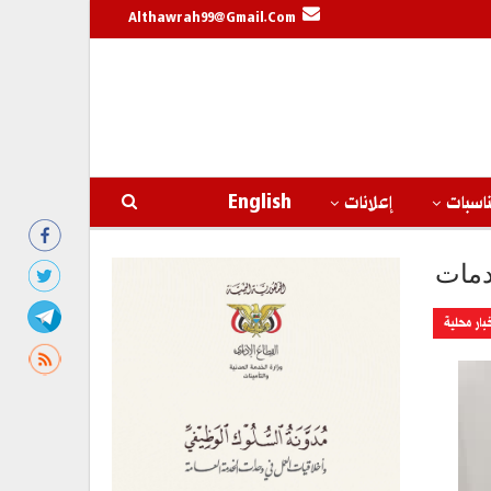
Althawrah99@gmail.com
اسبات
إعلانات
English
دمات
بار محلية