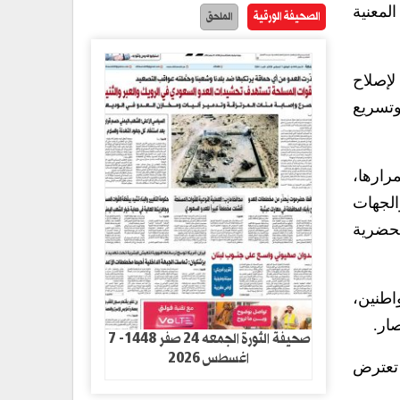
لمعنية
الصحيفة الورقية
الملحق
لإصلاح
وتسريع
رارها،
الجهات
لحضرية
اطنين،
ار.
صحيفة الثورة الجمعه 24 صفر 1448- 7
اغسطس 2026
 تعترض