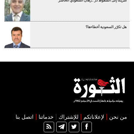
أمريكا إلى السقوط دُرْ ..رهان السعودي الخاسر
هل تكرّر السعودية أخطاءها؟
من نحن
لإعلاناتكم
للإشتراك
خدماتنا
اتصل بنا