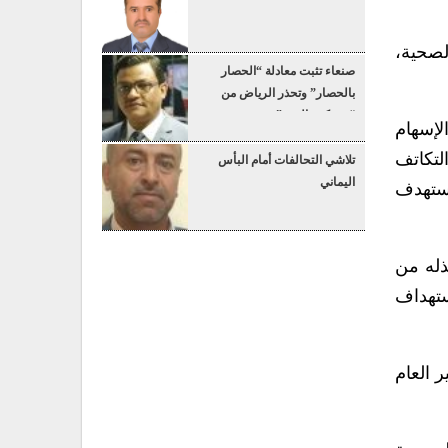
لصحية،
صنعاء تثبت معادلة “الحصار
بالحصار” وتحذر الرياض من
“عسكرة البحر”
لإسهام
لتكاتف
تلاشي التحالفات أمام البأس
اليماني
تستهدف
ذله من
تهداف
ر العام