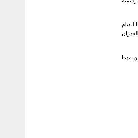
لرسمية
 للقيام
لعدوان
ن مهما