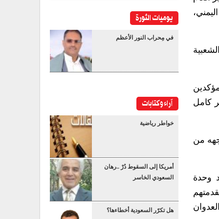
ليمني،
يوميات الثورة
في مِحراب النور الأعظم
لشعبية
ؤكدين
آراء وكتابات
ر كامل
خواطر رياضية
جهه من
أمريكا إلى السقوط دُرْ ..رهان
 وحدة
السعودي الخاسر
دمتهم
لعدوان
هل تكرّر السعودية أخطاءها؟