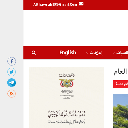
Althawrah99@gmail.com
اسبات
إعلانات
English
العام
بار محلية