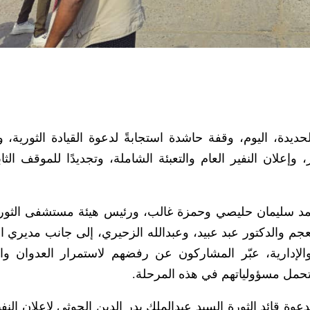
دة، اليوم، وقفة حاشدة استجابةً لدعوة القيادة الثورية، وت
 وإعلان النفير العام والتعبئة الشاملة، وتجديدًا للموقف الث
حمد سليمان حليصي وحمزة غالب، ورئيس هيئة مستشفى الثورة
معجم والدكتور عبد عبيد، وعبدالله الزحيري، إلى جانب مديري ال
والإدارية، عبّر المشاركون عن رفضهم لاستمرار العدوان وا
تحمل مسؤولياتهم في هذه المرحلة.
وة قائد الثورة السيد عبدالملك بدر الدين الحوثي لإعلان النفي