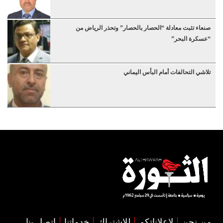
صنعاء تثبت معادلة “الحصار بالحصار” وتحذر الرياض من
“عسكرة البحر”
تلاشي التحالفات أمام البأس اليماني
من نحن
لإعلاناتكم
للإشتراك
خدماتنا
اتصل بنا