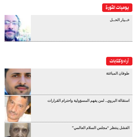
يوميات الثورة
خــيار الحــل
آراء وكتابات
طوفان المباغتة
استقالة البروي.. لمن يفهم المسؤولية واحترام القرارات
الفشل ينتظر “مجلس السلام العالمي”