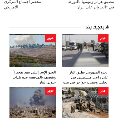
مضيق هرمز ويتهمها بالتورط
محضر اجتماع المركزي
في “العدوان على إيران”
الأمريكي
قد يعجبك ايضا
-عربي
-عربي
العدو الصهيوني يطلق النار
العدو الإسرائيلي ينفذ تفجيراً
على راعي فلسطيني في
ويقصف بالمدفعية عدة بلدات
الخليل وينصب حواجز في بيت
جنوبي لبنان
لحم
-عربي
-عربي