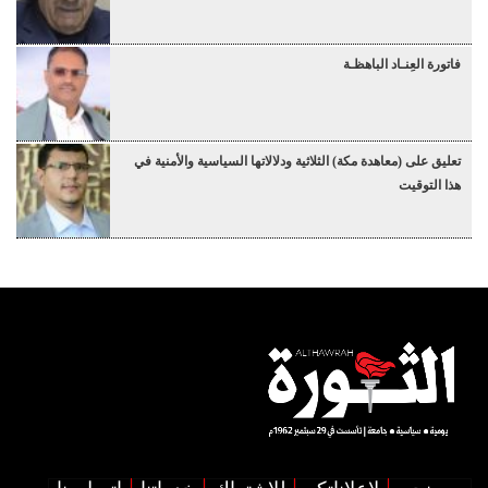
فاتورة العِنـاد الباهظـة
تعليق على (معاهدة مكة) الثلاثية ودلالاتها السياسية والأمنية في
هذا التوقيت