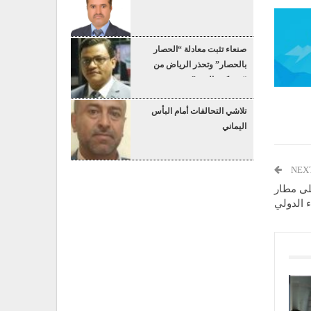
صنعاء تثبت معادلة “الحصار
بالحصار” وتحذر الرياض من
“عسكرة البحر”
تلاشي التحالفات أمام البأس
اليماني
NEX
لى مطار
 الدولي