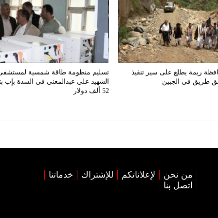
فظة ريمة يطلع على سير تنفيذ
تسليم منظومة طاقة شمسية لمستشفى
ق طريق في الجبين
الشهيد علي عبدالمغني في السدة بإب بت
52 ألف دولار
من نحن
لإعلاناتكم
للإشتراك
خدماتنا
اتصل بنا