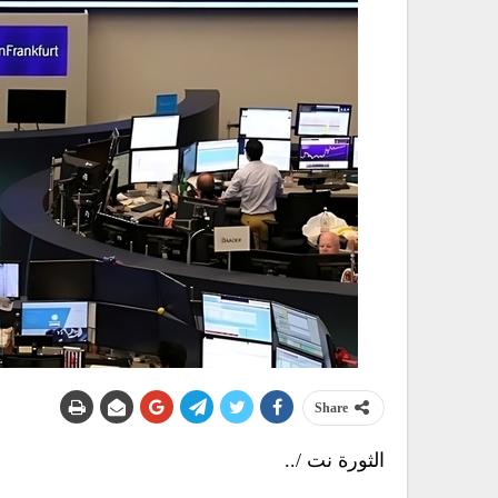
Share
الثورة نت /..