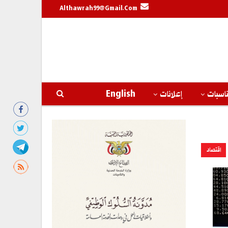
Althawrah99@gmail.com
اسبات
إعلانات
English
اقتصاد