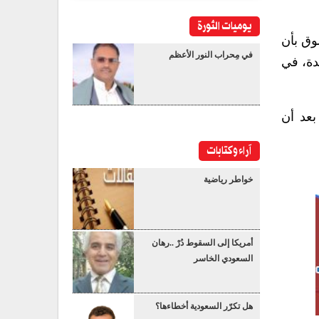
يوميات الثورة
وق بأن
في مِحراب النور الأعظم
دة، في
ية المتخصصة في القسائم والمزايا 6.4 بالمئة بعد أن
آراء وكتابات
خواطر رياضية
أمريكا إلى السقوط دُرْ ..رهان
السعودي الخاسر
هل تكرّر السعودية أخطاءها؟