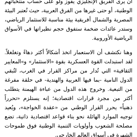
أن يرى الفريق الإنجليزي يفوز ولو على حساب منتخباتهم
الوطنية، أو حتى غيرها من الفرق العربية، حيث تُعتبر البيئة
المصرية والشمال أفريقية بيئة مناسبة للاستثمار الرياضي،
وستدر عائدات ضخمة ستفوق حجم نظيراتها في الأسواق
الرياضية الأوروبية.
وهنا نكتشف أن الاستعمار اتخذ أشكالاً أكثر دهاءً وتغلغلاً.
لقد استبدلت القوة العسكرية بقوة «الاستثمار» و»المعايير
الثقافية» التي تُدار من مراكز القرار في الغرب، لتُبقي
الدول النامية -بما فيها العربية والهندية- في حلقة مفرغة
من التبعية. وخروج هذه الدول من عباءة الهيمنة يتطلب
أكثر من مجرد قرارات اقتصادية؛ إنه يستلزم «تحرراً
ذهنياً» يحرر القرار الوطني من «عقدة الخواجة»، ويُعيد
توجيه الموارد الهائلة نحو بناء قواعد اقتصادية ذاتية، تضع
مصلحة الشعوب وأولويات التنمية الوطنية فوق طموحات
الشهرة في أسواق العالم الخارجي.