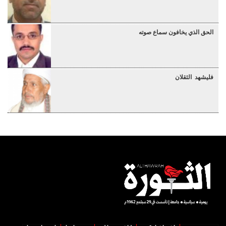
الحق الذي يخافون سماع صوته
فليشهد الثقلان