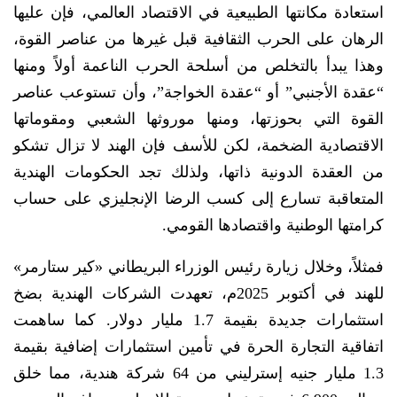
استعادة مكانتها الطبيعية في الاقتصاد العالمي، فإن عليها
الرهان على الحرب الثقافية قبل غيرها من عناصر القوة،
وهذا يبدأ بالتخلص من أسلحة الحرب الناعمة أولاً ومنها
“عقدة الأجنبي” أو “عقدة الخواجة”، وأن تستوعب عناصر
القوة التي بحوزتها، ومنها موروثها الشعبي ومقوماتها
الاقتصادية الضخمة، لكن للأسف فإن الهند لا تزال تشكو
من العقدة الدونية ذاتها، ولذلك تجد الحكومات الهندية
المتعاقبة تسارع إلى كسب الرضا الإنجليزي على حساب
كرامتها الوطنية واقتصادها القومي.
فمثلاً، وخلال زيارة رئيس الوزراء البريطاني «كير ستارمر»
للهند في أكتوبر 2025م، تعهدت الشركات الهندية بضخ
استثمارات جديدة بقيمة 1.7 مليار دولار. كما ساهمت
اتفاقية التجارة الحرة في تأمين استثمارات إضافية بقيمة
1.3 مليار جنيه إسترليني من 64 شركة هندية، مما خلق