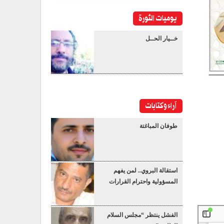
يوميات الثورة
خــيار الحــل
آراء وكتابات
طوفان المباغتة
استقالة البروي.. لمن يفهم
المسؤولية واحترام القرارات
الفشل ينتظر “مجلس السلام