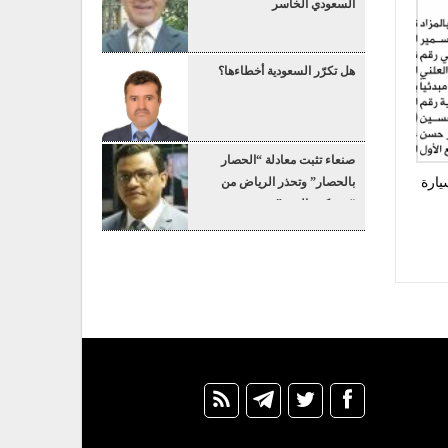
السعودي الخاسر
هل تكرّر السعودية أخطاءها؟
صنعاء تثبت معادلة “الحصار
يارة
بالحصار” وتحذر الرياض من
“عسكرة البحر”