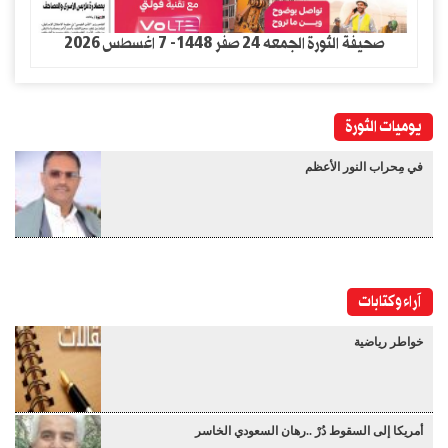
صحيفة الثورة الجمعه 24 صفر 1448- 7 اغسطس 2026
يوميات الثورة
في مِحراب النور الأعظم
آراء وكتابات
خواطر رياضية
أمريكا إلى السقوط دُرْ ..رهان السعودي الخاسر