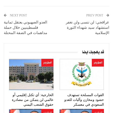
NEXT POST
PREV POST
عراقجي: لن ننسى ولن نغفر
العدو الصهيوني يعتقل ثمانية
استشهاد سيد شهداء الثورة
فلسطينيين خلال حملة
الإسلامية
مداهمات في الضفة المحتلة
قد يعجبك ايضا
السلايدر
السلايدر
القوات المسلحة تستهدف
الخارجية: أي تكتل إقليمي أو
حشود ومخازن وآليات للعدو
عالمي لن يتمكن من مصادرة
السعودي في معسكر
حقوق الشعب اليمني
“صحن…
المشروعة
السلايدر
السلايدر