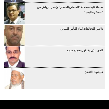
صنعاء تثبت معادلة “الحصار بالحصار” وتحذر الرياض من
“عسكرة البحر”
تلاشي التحالفات أمام البأس اليماني
الحق الذي يخافون سماع صوته
فليشهد الثقلان