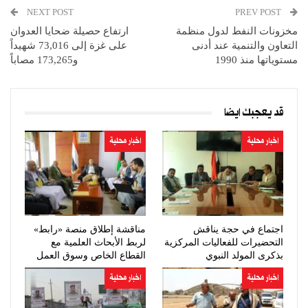
NEXT POST
PREV POST
مخزونات النفط لدول منظمة
ارتفاع حصيلة ضحايا العدوان
التعاون والتنمية عند أدنى
على غزة إلى 73,016 شهيداً
مستوياتها منذ 1990
و173,265 مصاباً
قد يعجبك ايضا
اخبار محلية
اخبار محلية
اجتماع في حجة يناقش
مناقشة إطلاق منصة «رابط»
التحضيرات للفعاليات المركزية
لربط الأبحاث العلمية مع
بذكرى المولد النبوي
القطاع الخاص وسوق العمل
اخبار محلية
اخبار محلية