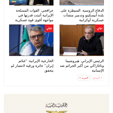
الدفاع الروسية: السيطرة على
عراقجي: القوات المسلحة
بلدة أنيسكينو وتدمير منشآت
الإيرانية أثبتت قدرتها في
عسكرية أوكرانية
مواجهة أقوى قوة عسكرية
بالعالم
دولي
دولي
الرئيس الإيراني: هيروشيما
الخارجية الإيرانية: “غنائم
وناغازاكي من أكبر الجرائم ضد
إيران” جائزة ورقية لانتصار لم
الإنسانية
يتحقق
السابق
المزيد