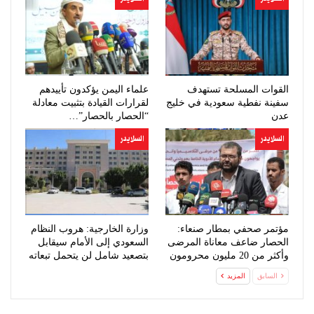
القوات المسلحة تستهدف
علماء اليمن يؤكدون تأييدهم
سفينة نفطية سعودية في خليج
لقرارات القيادة بتثبيت معادلة
عدن
“الحصار بالحصار”…
السلايدر
السلايدر
مؤتمر صحفي بمطار صنعاء:
وزارة الخارجية: هروب النظام
الحصار ضاعف معاناة المرضى
السعودي إلى الأمام سيقابل
وأكثر من 20 مليون محرومون
بتصعيد شامل لن يتحمل تبعاته
من…
السابق
المزيد