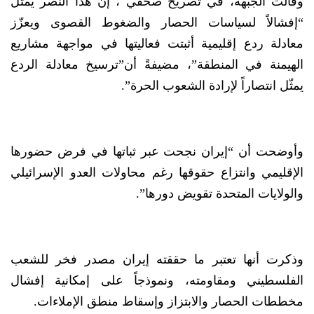
وقالت الجبهة، في تصريح صحفي ، إن هذا النصر يمثّل
“إفشالاً لسياسات الحصار والضغوط القصوى ويعزّز
معادلة ردع إقليمية أثبتت فعاليتها في مواجهة مشاريع
الهيمنة في المنطقة”، مضيفةً أن”ترسيخ معادلة الردع
يمثّل انتصاراً لإرادة الشعوب الحرة”.
وأوضحت أن “إيران نجحت عبر ثباتها في فرض حضورها
الإقليمي وانتزاع حقوقها رغم محاولات العدو الإسرائيلي
والولايات المتحدة تقويض دورها”.
وذكرت أنها تعتبر ما حققته إيران مصدر فخر للشعب
الفلسطيني ومقاومته، ونموذجاً على إمكانية إفشال
مخططات الحصار والابتزاز وإسقاط منطق الإملاءات.