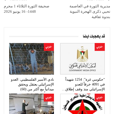
مديرية الثورة في العاصمة
صحيفة الثورة الثلاثاء 1 محرم
تحيي ذكرى الهجرة النبوية
1448- 16 يونيو 2026
بندوة ثقافية
قد يعجبك ايضا
-عربي
-عربي
“حكومي غزة”: 1254 شهيداً
نادي الأسير الفلسطيني: العدو
في 4091 خرقاً للعدو
الإسرائيلي يعتقل ويحقق
الإسرائيلي منذ وقف إطلاق…
ميدانياً مع أكثر من (60)
مواطناً…
-عربي
-عربي