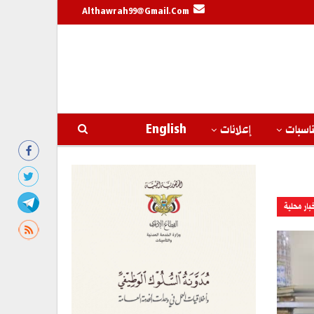
Althawrah99@gmail.com
اسبات
إعلانات
English
بار محلية