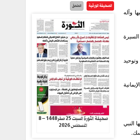
الصحيفة الورقية
الملحق
ا وآله
السيرة
وتوحيد
إيمانية
صحيفة الثورة السبت 25 صفر1448 – 8
 النبي
اغسطس 2026
سك.