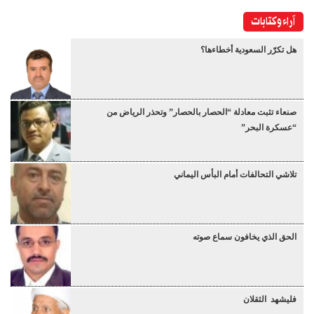
آراء وكتابات
هل تكرّر السعودية أخطاءها؟
صنعاء تثبت معادلة “الحصار بالحصار” وتحذر الرياض من
“عسكرة البحر”
تلاشي التحالفات أمام البأس اليماني
الحق الذي يخافون سماع صوته
فليشهد الثقلان