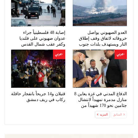
العدو الصهيوني يواصل
إصابة 48 فلسطينياً جراء
خروقاته لاتفاق وقف إطلاق
عدوان صهيوني على قلنديا
النار ويستهدف بلدات جنوب
وكفر عقب شمال القدس
لبنان
-عربي
-عربي
الدفاع المدني في غزة يعاين 8
قتيلان و14 جريحاً بانفجار حافلة
منازل مدمرة تمهيداً لانتشال
ركاب في ريف دمشق
جثامين نحو 170 شهيداً من
تحت…
السابق
المزيد