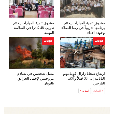
صندوق تنمية المهارات يختتم
صندوق تنمية المهارات يختتم
برنامجاً تدريبياً في رضا العملاء
تدريب 48 كادرا في السلامة
وجودة الأداء
المهنية
منوعات
منوعات
ارتفاع ضحايا زلزال كوماموتو
مقتل شخصين في تصادم
اليابانية إلى 38 قتيلاً وآلاف
مروحيتين لإخماد الحرائق
النازحين
باليونان
السابق
المزيد