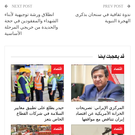
NEXT POST
PREV POST
ندوة ثقافية في سنحان بذكرى
انطلاق ورشة توجيهية لأبناء
الهجرة النبوية
الشهداء والمفقودين في حجة
والحديدة من خريجي المرحلة
الأساسية
قد يعجبك ايضا
اقتصاد
اقتصاد
المركزي الإيراني: تصريحات
حيدر يطلع على تطبيق معايير
الخزانة الأمريكية عن اقتصاد
السلامة في شركات القطاع
إيران تتناقض مع مواقفها
الخاص بتعز
السابقة
اقتصاد
اقتصاد