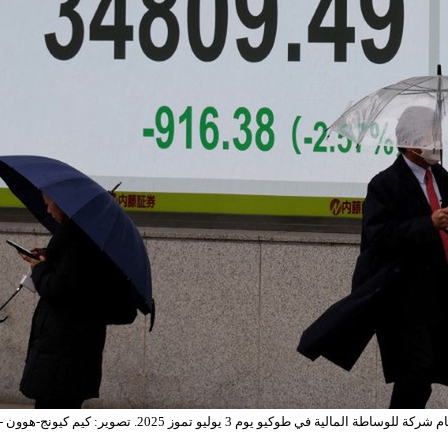
يوم 3 يوليو تموز 2025. تصوير: كيم كيونج-هوون - رويترز