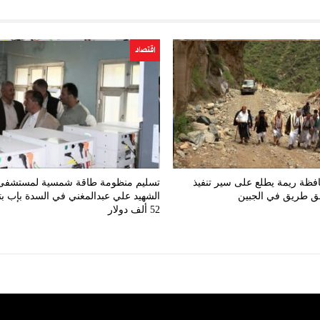
اقتصاد
فظة ريمة يطلع على سير تنفيذ
تسليم منظومة طاقة شمسية لمستشفى
ق طريق في الجبين
الشهيد علي عبدالمغني في السدة بإب بت
52 ألف دولار