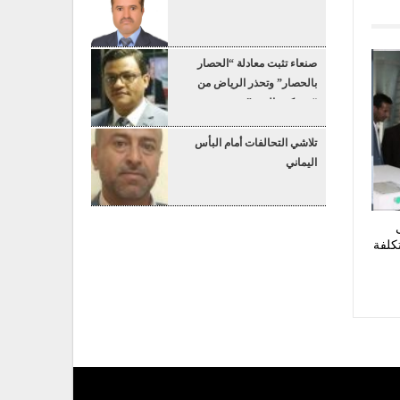
صنعاء تثبت معادلة “الحصار
بالحصار” وتحذر الرياض من
“عسكرة البحر”
تلاشي التحالفات أمام البأس
اليماني
كلفة