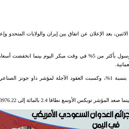
ثنين، بعد الإعلان عن اتفاق بين إيران والولايات المتحدو وإع
وقفزت مؤشرات الأسهم الرئيسية في طوكيو وسول بأكثر من 5% في وقت مبكر اليوم بينما انخفض
وارتفعت العقود الآجلة لمؤشر إس آند بي 500 بنسبة 1%، وكسبت العقود الآجلة لمؤشر داو جونز ا