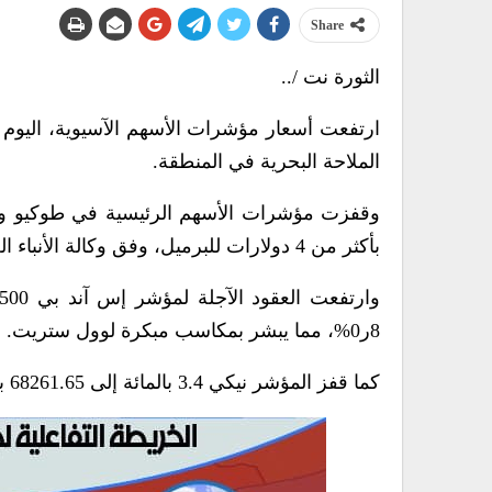
Share
الثورة نت /..
ارتفعت أسعار مؤشرات الأسهم الآسيوية، اليوم الا
الملاحة البحرية في المنطقة.
بأكثر من 4 دولارات للبرميل، وفق وكالة الأنباء العمانية.
8ر0%، مما يبشر بمكاسب مبكرة لوول ستريت.
كما قفز المؤشر نيكي 3.4 بالمائة إلى 68261.65 بينما صعد المؤشر توبكس الأوسع نطاقا 2.4 بالمائة إلى 3976.22.