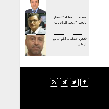
صنعاء تثبت معادلة “الحصار
بالحصار” وتحذر الرياض من
“عسكرة البحر”
تلاشي التحالفات أمام البأس
اليماني