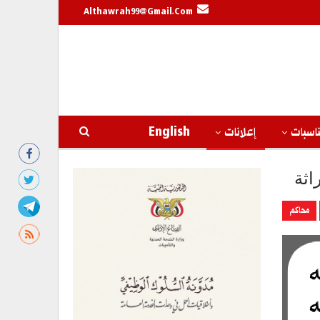
Althawrah99@gmail.com
اسبات
إعلانات
English
اثة
محاكم