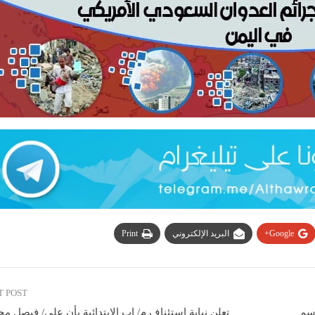
Google+
البريد الإلكتروني
Print
T POST
اسم
تعلن نيابة استئناف م/ إب الابتدائية بأن على/ فيصل م