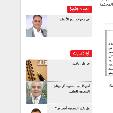
المحكمة
يوميات الثورة
في مِحراب النور الأعظم
آراء وكتابات
خواطر رياضية
طان
أمريكا إلى السقوط دُرْ ..رهان
السعودي الخاسر
هل تكرّر السعودية أخطاءها؟