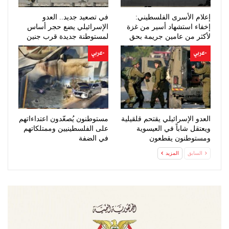
إعلام الأسرى الفلسطيني:
في تصعيد جديد.. العدو
إخفاء استشهاد أسير من غزة
الإسرائيلي يضع حجر أساس
لأكثر من عامين جريمة بحق
لمستوطنة جديدة قرب جنين
الإنسانية
-عربي
-عربي
العدو الإسرائيلي يقتحم قلقيلية
مستوطنون يُصعّدون اعتداءاتهم
ويعتقل شاباً في العيسوية
على الفلسطينيين وممتلكاتهم
ومستوطنون يقطعون
في الضفة
عشرات…
السابق
المزيد