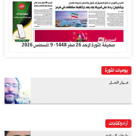
صحيفة الثورة الاحد 26 صفر 1448- 9 اغسطس 2026
يوميات الثورة
خــيار الحــل
آراء وكتابات
طوفان المباغتة