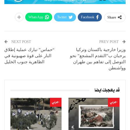
WhatsApp
Twitter
Facebook
Share
NEXT POST
PREV POST
وزيرا خارجية باكستان وتركيا
“حماس” تبارك عملية إطلاق
يرحبان ب”التقدم المشجع” نحو
النار على قوة صهيونية في
التوصل إلى تفاهم بين طهران
الظاهرية جنوب الخليل
وواشنطن
قد يعجبك ايضا
-عربي
-عربي