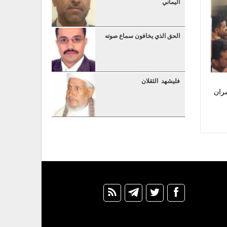
اليماني
الحق الذي يخافون سماع صوته
فليشهد الثقلان
ران