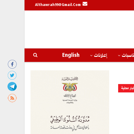
Althawrah99@gmail.com
اسبات
إعلانات
English
بار محلية