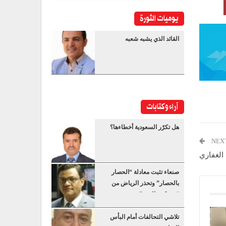
يوميات الثورة
القائد الذي يشبه شعبه
آراء وكتابات
هل تكرّر السعودية أخطاءها؟
NEX
الغفاري
صنعاء تثبت معادلة “الحصار
بالحصار” وتحذر الرياض من
“عسكرة البحر”
تلاشي التحالفات أمام البأس