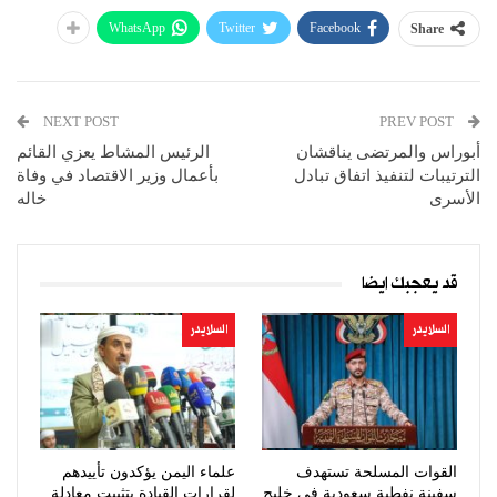
WhatsApp
Twitter
Facebook
Share
NEXT POST
PREV POST
أبوراس والمرتضى يناقشان
الرئيس المشاط يعزي القائم
الترتيبات لتنفيذ اتفاق تبادل
بأعمال وزير الاقتصاد في وفاة
الأسرى
خاله
قد يعجبك ايضا
السلايدر
السلايدر
القوات المسلحة تستهدف
علماء اليمن يؤكدون تأييدهم
سفينة نفطية سعودية في خليج
لقرارات القيادة بتثبيت معادلة