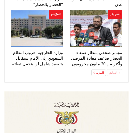
عدن
“الحصار بالحصار”…
السلايدر
السلايدر
مؤتمر صحفي بمطار صنعاء:
وزارة الخارجية: هروب النظام
الحصار ضاعف معاناة المرضى
السعودي إلى الأمام سيقابل
وأكثر من 20 مليون محرومون
بتصعيد شامل لن يتحمل تبعاته
من…
السابق
المزيد