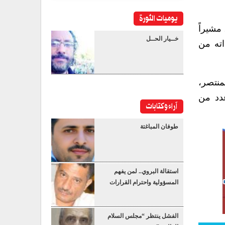
يوميات الثورة
مشيراً
خــيار الحــل
اته من
منتصر،
عدد من
آراء وكتابات
طوفان المباغتة
استقالة البروي.. لمن يفهم
المسؤولية واحترام القرارات
الفشل ينتظر “مجلس السلام