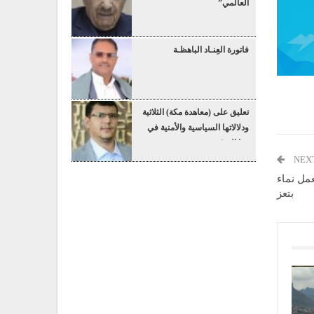
العالمي”
فاتورة العِنـاد الباهظـة
تعليق على (معاهدة مكة) الثلاثية
ودلالاتها السياسية والأمنية في
هذا التوقيت
NEX
عمل نماء
بتعز