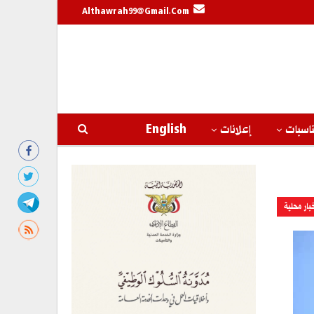
Althawrah99@gmail.com
اسبات
إعلانات
English
بار محلية