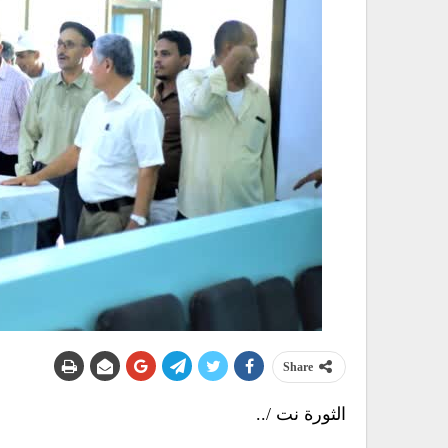
Share
الثورة نت /..