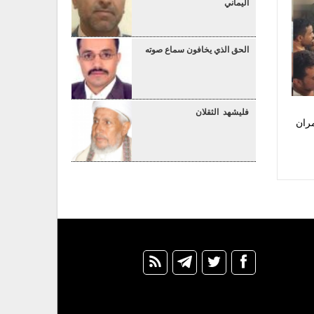
اليماني
الحق الذي يخافون سماع صوته
فليشهد الثقلان
ران