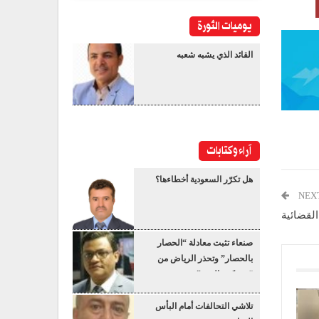
يوميات الثورة
القائد الذي يشبه شعبه
آراء وكتابات
هل تكرّر السعودية أخطاءها؟
NEX
لقضائية
صنعاء تثبت معادلة “الحصار
بالحصار” وتحذر الرياض من
“عسكرة البحر”
تلاشي التحالفات أمام البأس