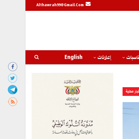
Althawrah99@gmail.com
اسبات
إعلانات
English
بار محلية