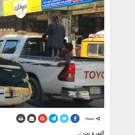
Share
الثورة نت /..