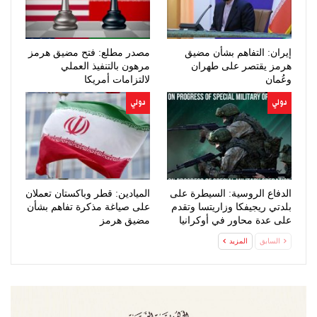
إيران: التفاهم بشأن مضيق
مصدر مطلع: فتح مضيق هرمز
هرمز يقتصر على طهران
مرهون بالتنفيذ العملي
وعُمان
لالتزامات أمريكا
دولي
دولي
الدفاع الروسية: السيطرة على
الميادين: قطر وباكستان تعملان
بلدتي ريجيفكا وزاريتسا وتقدم
على صياغة مذكرة تفاهم بشأن
على عدة محاور في أوكرانيا
مضيق هرمز
السابق
المزيد