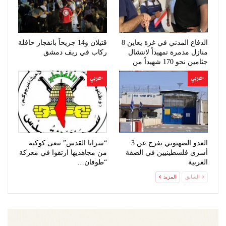
الدفاع المدني في غزة يعاين 8
قتيلان و14 جريحاً بانفجار حافلة
منازل مدمرة تمهيداً لانتشال
ركاب في ريف دمشق
جثامين نحو 170 شهيداً من
تحت…
-عربي
-عربي
العدو الصهيوني يفرج عن 3
“سرايا القدس” تنعى كوكبة
أسرى فلسطينيين في الضفة
من مجاهديها ارتقوا في معركة
الغربية
“طوفان…
السابق
المزيد