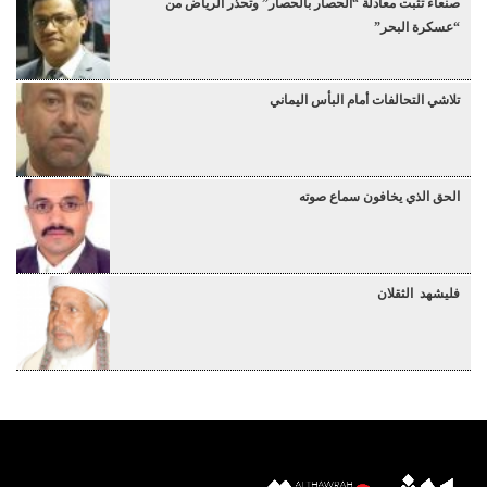
صنعاء تثبت معادلة “الحصار بالحصار” وتحذر الرياض من
“عسكرة البحر”
تلاشي التحالفات أمام البأس اليماني
الحق الذي يخافون سماع صوته
فليشهد الثقلان