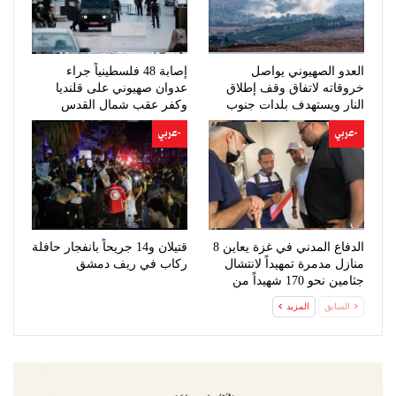
العدو الصهيوني يواصل
إصابة 48 فلسطينياً جراء
خروقاته لاتفاق وقف إطلاق
عدوان صهيوني على قلنديا
النار ويستهدف بلدات جنوب
وكفر عقب شمال القدس
لبنان
-عربي
-عربي
الدفاع المدني في غزة يعاين 8
قتيلان و14 جريحاً بانفجار حافلة
منازل مدمرة تمهيداً لانتشال
ركاب في ريف دمشق
جثامين نحو 170 شهيداً من
تحت…
السابق
المزيد