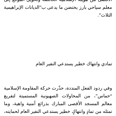
معلم سياحي بارز يحتضن ما يدعى ب”الديانات الإبراهيمية
الثلاث”.
تمادي وانتهاك خطير يستدعي النفير العام
وفي ردود الفعل المنددة، حذّرت حركة المقاومة الإسلامية
“حماس”، من المحاولات الصهيونية المستميتة لتفريغ
معالم المسجد الأقصى المبارك بذرائع أمنية واهية، وما
تمثله من تمادٍ وانتهاكٍ خطير يستدعي النفير العام لحمايته،