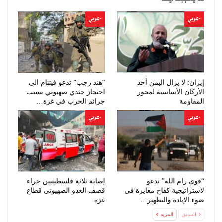
-عربي
-عربي
إيران: لا يزال اليمن أحد
“هند رجب” تدعو فيتنام الى
الأركان الأساسية لمحور
احتجاز جندي صهيوني بسبب
المقاومة
جرائم الحرب في غزة…
-عربي
-عربي
“قوى رام الله” تدعو
إصابة ثلاثة فلسطينيين جراء
لاستراتيجية كفاح مغايرة في
قصف العدو الصهيوني قطاع
ضوء الإبادة والتطهير…
غزة
السابق
المزيد