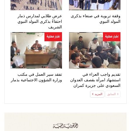
وقفة تربوية في صنعاء بذكرى
عرض طلابي لمدارس ذمار
المولد النبوي
احتفاءً بذكرى المولد النبوي
الشريف
اخبار محلية
اخبار محلية
تقديم واجب العزاء في
تفقد سير العمل في مكتب
استشهاد امرأة بقصف العدوان
وزارة الشؤون الاجتماعية بذمار
السعودي على جزيرة كمران
السابق
المزيد