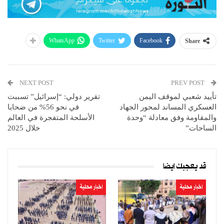
WhatsApp
Twitter
Facebook
Share
NEXT POST
PREV POST
تأييد شعبي لموقف اليمن
تقرير دولي: “إسرائيل” تسببت
العسكري المساند لمحور الجهاد
في نحو 56% من ضحايا
والمقاومة وفق معادلة “وحدة
الأسلحة المتفجرة في العالم
الساحات”
خلال 2025
قد يعجبك ايضا
اخبار محلية
اخبار محلية