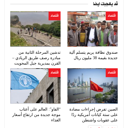
قد يعجبك ايضا
اقتصاد
اقتصاد
صندوق نظافة يريم يتسلم آلية
تدشين المرحلة الثانية من
جديدة بقيمة 38 مليون ريال
مبادرة رصف طريق الريادي –
القرن بمديرية جبل المحويت
اقتصاد
اقتصاد
الصين تفرض إجراءات مضادة
“الفاو”: العالم على أعتاب
على ستة كيانات أمريكية ردًا
موجة جديدة من ارتفاع أسعار
على عقوبات واشنطن
الغذاء