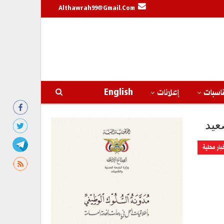
Althawrah99@gmail.com
اسبات
إعلانات
English
عيد
بار محلية