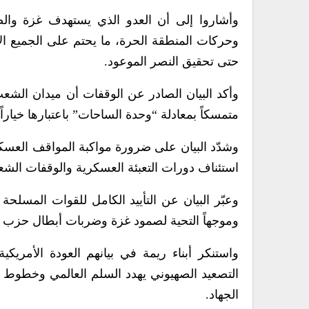
وأشاروا إلى أن العدو الذي يستهدف غزة وال
وحركات المنطقة الحرة، ما يحتم على الجميع ال
حتى تحقيق النصر الموعود.
وأكد البيان الصادر عن الوقفات أن ميدان الشع
متمسكاً بمعادلة “وحدة الساحات” باعتبارها خياراً
وشدّد البيان على ضرورة مواكبة المواقف العسكر
استئناف دورات التعبئة العسكرية والوقفات الشعب
وعبّر البيان عن التأييد الكامل للقوات المسلحة 
وموجهاً التحية لصمود غزة وضربات أبطال حزب الله
واستنكر أبناء ريمة في بيانهم العودة الأمريكي
التصعيد الصهيوني يهدد السلم العالمي وخطوط ا
الجهاد.