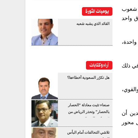
ل شعوب
يوميات الثورة
ق واحد
القائد الذي يشبه شعبه
واحدة،
آراء وكتابات
في ذلك
هل تكرّر السعودية أخطاءها؟
والقوي،
صنعاء تثبت معادلة “الحصار
بالحصار” وتحذر الرياض من
دين أن
“عسكرة البحر”
ل محور
تلاشي التحالفات أمام البأس