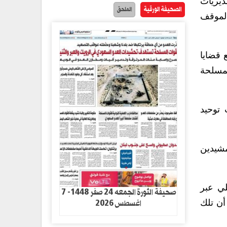
ديريات
الصحيفة الورقية
الملحق
 الموقف
 قضايا
لمسلحة
 توحيد
مشيدين
لي عبر
صحيفة الثورة الجمعه 24 صفر 1448- 7
اغسطس 2026
أن تلك