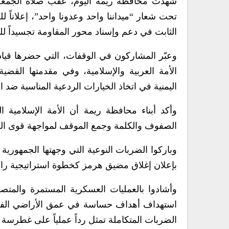
شهدت محافظة ريمة اليوم، عقب صلاة الجمعة،
تحت شعار “ميداننا واحد وعدونا واحد”، إعلاناً ل
الثابت في دعم وإسناد محور المقاومة تجسيداً للو
وعبّر المشاركون في الوقفات، التي حضرها قياد
الأمة العربية والإسلامية، وفي مقدمتها القضي
اليمنية في اتخاذ الخيارات الردعية المناسبة ضد ا
وأكد أبناء محافظة ريمة أن الأمة الإسلامية
الصفوف والكلمة وجمع الموقف لمواجهة قوى ال
وباركوا الضربات النوعية التي وجهتها الجمهورية
بإعلان إغلاق مضيق هرمز كخطوة استراتيجية رادع
وأشادوا بالعمليات العسكرية المستمرة والمتصا
استهداف أهداف حساسة في عمق الأراضي الفلسط
الضربات المتكاملة تمثل رداً عملياً على غطرسة 